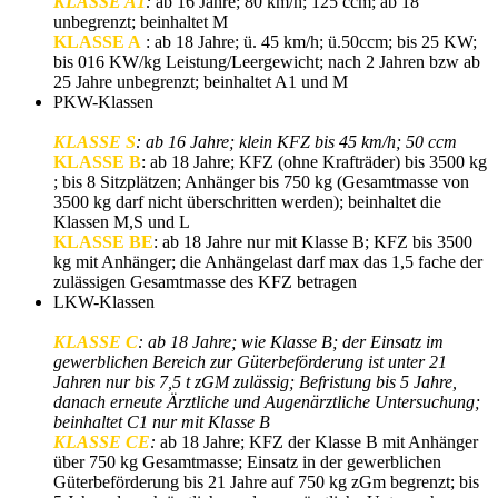
KLASSE A1
:
ab 16 Jahre; 80 km/h; 125 ccm; ab 18
unbegrenzt; beinhaltet M
KLASSE A
: ab 18 Jahre; ü. 45 km/h; ü.50ccm; bis 25 KW;
bis 016 KW/kg Leistung/Leergewicht; nach 2 Jahren bzw ab
25 Jahre unbegrenzt; beinhaltet A1 und M
PKW-Klassen
KLASSE S
: ab 16 Jahre; klein KFZ bis 45 km/h; 50 ccm
KLASSE B
: ab 18 Jahre; KFZ (ohne Krafträder) bis 3500 kg
; bis 8 Sitzplätzen; Anhänger bis 750 kg (Gesamtmasse von
3500 kg darf nicht überschritten werden); beinhaltet die
Klassen M,S und L
KLASSE BE
: ab 18 Jahre nur mit Klasse B; KFZ bis 3500
kg mit Anhänger; die Anhängelast darf max das 1,5 fache der
zulässigen Gesamtmasse des KFZ betragen
LKW-Klassen
KLASSE C
: ab 18 Jahre; wie Klasse B; der Einsatz im
gewerblichen Bereich zur Güterbeförderung ist unter 21
Jahren nur bis 7,5 t zGM zulässig; Befristung bis 5 Jahre,
danach erneute Ärztliche und Augenärztliche Untersuchung;
beinhaltet C1 nur mit Klasse B
KLASSE CE
:
ab 18 Jahre; KFZ der Klasse B mit Anhänger
über 750 kg Gesamtmasse; Einsatz in der gewerblichen
Güterbeförderung bis 21 Jahre auf 750 kg zGm begrenzt; bis