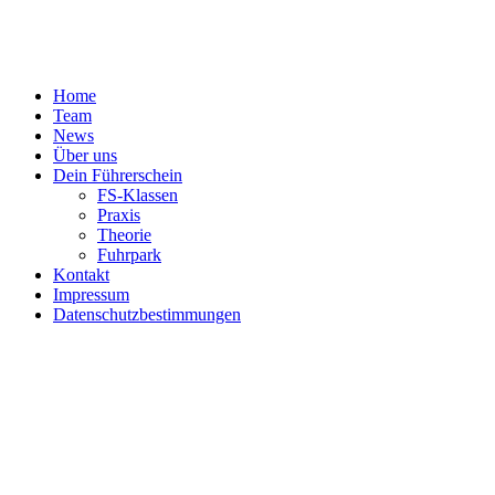
Home
Team
News
Über uns
Dein Führerschein
FS-Klassen
Praxis
Theorie
Fuhrpark
Kontakt
Impressum
Datenschutzbestimmungen