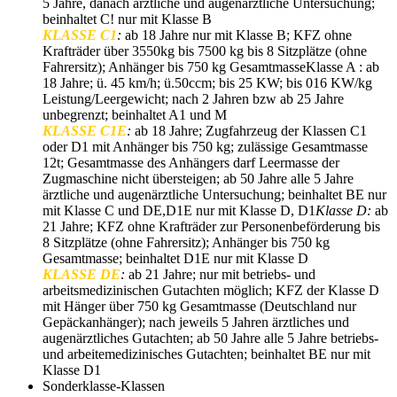
5 Jahre, danach ärztliche und augenärztliche Untersuchung;
beinhaltet C! nur mit Klasse B
KLASSE C1
:
ab 18 Jahre nur mit Klasse B; KFZ ohne
Krafträder über 3550kg bis 7500 kg bis 8 Sitzplätze (ohne
Fahrersitz); Anhänger bis 750 kg GesamtmasseKlasse A : ab
18 Jahre; ü. 45 km/h; ü.50ccm; bis 25 KW; bis 016 KW/kg
Leistung/Leergewicht; nach 2 Jahren bzw ab 25 Jahre
unbegrenzt; beinhaltet A1 und M
KLASSE C1E
:
ab 18 Jahre; Zugfahrzeug der Klassen C1
oder D1 mit Anhänger bis 750 kg; zulässige Gesamtmasse
12t; Gesamtmasse des Anhängers darf Leermasse der
Zugmaschine nicht übersteigen; ab 50 Jahre alle 5 Jahre
ärztliche und augenärztliche Untersuchung; beinhaltet BE nur
mit Klasse C und DE,D1E nur mit Klasse D, D1
Klasse D:
ab
21 Jahre; KFZ ohne Krafträder zur Personenbeförderung bis
8 Sitzplätze (ohne Fahrersitz); Anhänger bis 750 kg
Gesamtmasse; beinhaltet D1E nur mit Klasse D
KLASSE DE
:
ab 21 Jahre; nur mit betriebs- und
arbeitsmedizinischen Gutachten möglich; KFZ der Klasse D
mit Hänger über 750 kg Gesamtmasse (Deutschland nur
Gepäckanhänger); nach jeweils 5 Jahren ärztliches und
augenärztliches Gutachten; ab 50 Jahre alle 5 Jahre betriebs-
und arbeitemedizinisches Gutachten; beinhaltet BE nur mit
Klasse D1
Sonderklasse-Klassen